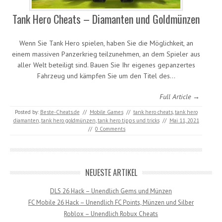
Tank Hero Cheats – Diamanten und Goldmünzen
Wenn Sie Tank Hero spielen, haben Sie die Möglichkeit, an
einem massiven Panzerkrieg teilzunehmen, an dem Spieler aus
aller Welt beteiligt sind. Bauen Sie Ihr eigenes gepanzertes
Fahrzeug und kämpfen Sie um den Titel des…
Full Article →
Posted by:
Beste-Cheats.de
//
Mobile Games
//
tank hero cheats
,
tank hero
diamanten
,
tank hero goldmünzen
,
tank hero tipps und tricks
//
Mai 11, 2021
//
0 Comments
NEUESTE ARTIKEL
DLS 26 Hack – Unendlich Gems und Münzen
FC Mobile 26 Hack – Unendlich FC Points, Münzen und Silber
Roblox – Unendlich Robux Cheats