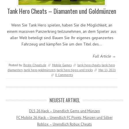
Tank Hero Cheats – Diamanten und Goldmünzen
Wenn Sie Tank Hero spielen, haben Sie die Möglichkeit, an
einem massiven Panzerkrieg teilzunehmen, an dem Spieler aus
aller Welt beteiligt sind. Bauen Sie Ihr eigenes gepanzertes
Fahrzeug und kämpfen Sie um den Titel des…
Full Article →
Posted by:
Beste-Cheats.de
//
Mobile Games
//
tank hero cheats
,
tank hero
diamanten
,
tank hero goldmünzen
,
tank hero tipps und tricks
//
Mai 11, 2021
//
0 Comments
NEUESTE ARTIKEL
DLS 26 Hack – Unendlich Gems und Münzen
FC Mobile 26 Hack – Unendlich FC Points, Münzen und Silber
Roblox – Unendlich Robux Cheats