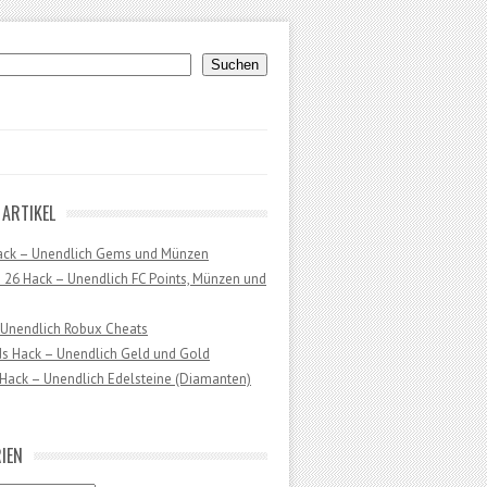
uchen
Suchen
 ARTIKEL
ack – Unendlich Gems und Münzen
 26 Hack – Unendlich FC Points, Münzen und
 Unendlich Robux Cheats
ds Hack – Unendlich Geld und Gold
Hack – Unendlich Edelsteine (Diamanten)
IEN