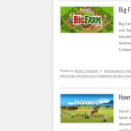
Big F
Big Fa
von Sp
beschl
Androi
Comput
Posted by:
Beste-Cheats.de
//
Browsergames
,
Mob
gold cheats
,
big farm tipps
,
goodgame big farm tipp
Howr
Durch 
Spiel 
diesem
und Eq