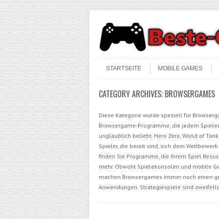
Skip to content
Menu
STARTSEITE
MOBILE GAMES
CATEGORY ARCHIVES:
BROWSERGAMES
Diese Kategorie wurde speziell für Browserga
Browsergame-Programme, die jedem Spieler 
unglaublich beliebt. Hero Zero, World of Ta
Spieler, die bereit sind, sich dem Wettbewer
finden Sie Programme, die Ihrem Spiel Ressou
mehr. Obwohl Spielekonsolen und mobile Ge
machen Browsergames immer noch einen großen
Anwendungen. Strategiespiele sind zweifello