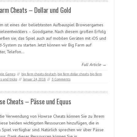
arm Cheats – Dollar und Gold
rm ist eines der beliebtesten Aufbauspiel Browsergames
ieleentwicklers – Goodgame. Nach diesem großen Erfolg
ießen sie, das Spiel auch auf mobilen Geräten mit iOS und
d-System zu starten. Jetzt können wir Big Farm auf
er, Telefon…
Full Article →
ile Games
//
big farm cheats deutsch
,
big farm dollar cheats
,
big farm
s und tricks
//
Januar 24, 2018
//
3 Comments
se Cheats – Pässe und Equus
die Verwendung von Howrse Cheats können Sie zu Ihrem
diese beiden wichtigsten Ressourcen hinzufügen, die in
 Spiel verfügbar sind. Natürlich sprechen wir über Pässe
uus. Dank dieser Ressourcen können Sie in…