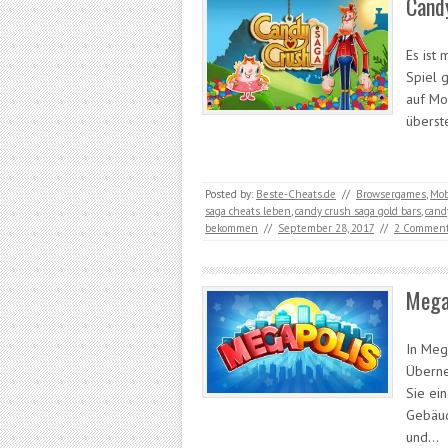
Cand
Es ist 
Spiel 
auf Mo
überst
Posted by:
Beste-Cheats.de
//
Browsergames
,
Mob
saga cheats leben
,
candy crush saga gold bars
,
cand
bekommen
//
September 28, 2017
//
2 Commen
Mega
In Meg
Überne
Sie ei
Gebäud
und…