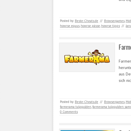
Posted by:
Beste-Cheats.de
//
Browsergames
,
Mob
howrse equus
,
howrse pässe
,
howrse tipps
//
Jan
Farm
Farmer
herunt
aus De
sich n
Posted by:
Beste-Cheats.de
//
Browsergames
,
Mob
farmerama tulpgulden
,
farmerama tulpgulden sam
0 Comments