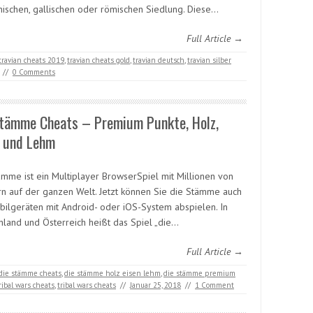
ischen, gallischen oder römischen Siedlung. Diese…
Full Article →
travian cheats 2019
,
travian cheats gold
,
travian deutsch
,
travian silber
//
0 Comments
Stämme Cheats – Premium Punkte, Holz,
n und Lehm
ämme ist ein Multiplayer BrowserSpiel mit Millionen von
rn auf der ganzen Welt. Jetzt können Sie die Stämme auch
bilgeräten mit Android- oder iOS-System abspielen. In
hland und Österreich heißt das Spiel „die…
Full Article →
die stämme cheats
,
die stämme holz eisen lehm
,
die stämme premium
ibal wars cheats
,
tribal wars cheats
//
Januar 25, 2018
//
1 Comment