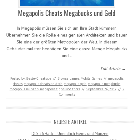
Megapolis Cheats Megabucks und Geld
In Megapolis müssen Sie sich um Ihre Stadt kümmern.
Übernehmen Sie die Rolle eines genialen Architekten und bauen
Sie eine der größten Metropolen der Welt. In diesem
Gebäudesimulator benötigen Sie eine ganze Menge Megabucks
und…
Full Article →
Posted by:
Beste-Cheats.de
//
Browsergames
,
Mobile Games
//
megapolis
cheats
,
megapolis cheats deutsch
,
megapolis geld
,
megapolis megabucks
,
megapolis münzen
,
megapolis tipps und tricks
//
September 26, 2017
//
2
Comments
NEUESTE ARTIKEL
DLS 26 Hack – Unendlich Gems und Münzen