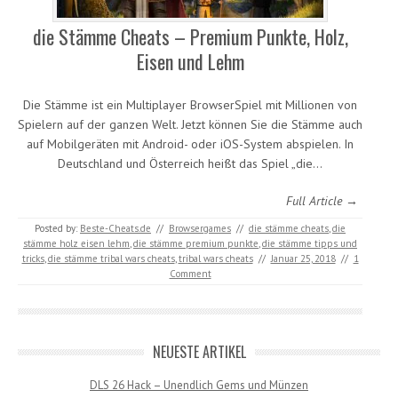
die Stämme Cheats – Premium Punkte, Holz,
Eisen und Lehm
Die Stämme ist ein Multiplayer BrowserSpiel mit Millionen von
Spielern auf der ganzen Welt. Jetzt können Sie die Stämme auch
auf Mobilgeräten mit Android- oder iOS-System abspielen. In
Deutschland und Österreich heißt das Spiel „die…
Full Article →
Posted by:
Beste-Cheats.de
//
Browsergames
//
die stämme cheats
,
die
stämme holz eisen lehm
,
die stämme premium punkte
,
die stämme tipps und
tricks
,
die stämme tribal wars cheats
,
tribal wars cheats
//
Januar 25, 2018
//
1
Comment
NEUESTE ARTIKEL
DLS 26 Hack – Unendlich Gems und Münzen