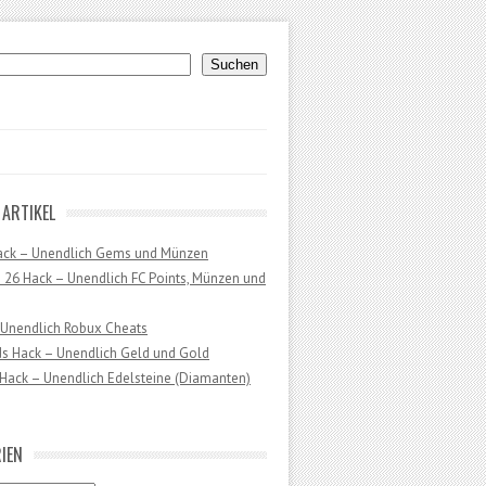
uchen
Suchen
 ARTIKEL
ack – Unendlich Gems und Münzen
 26 Hack – Unendlich FC Points, Münzen und
 Unendlich Robux Cheats
ds Hack – Unendlich Geld und Gold
Hack – Unendlich Edelsteine (Diamanten)
IEN