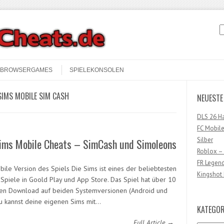
S
BROWSERGAMES
SPIELEKONSOLEN
SIMS MOBILE SIM CASH
NEUESTE
DLS 26 H
FC Mobile
Silber
Sims Mobile Cheats – SimCash und Simoleons
Roblox –
FR Legen
bile Version des Spiels Die Sims ist eines der beliebtesten
Kingshot 
Spiele in Goold Play und App Store. Das Spiel hat über 10
nen Download auf beiden Systemversionen (Android und
Du kannst deine eigenen Sims mit…
KATEGOR
Full Article →