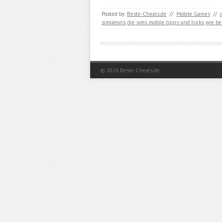
Posted by:
Beste-Cheats.de
//
Mobile Games
//
simoleons
,
die sims mobile tipps und tricks
,
wie be
© 2026
Beste-Cheats.de