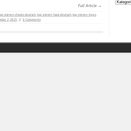
Kategori
Full Article →
top eleven cheats deutsch
,
top eleven hack deutsch
,
top eleven tipps
ber 2, 2025
//
0 Comments