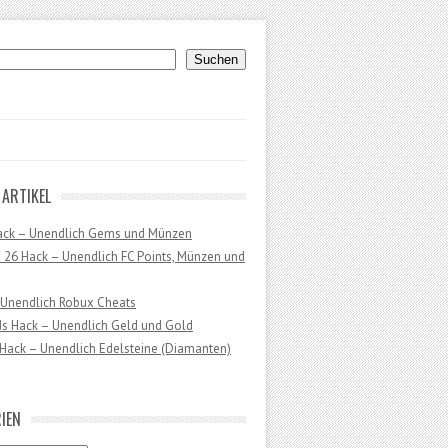
uchen
Suchen
 ARTIKEL
ack – Unendlich Gems und Münzen
 26 Hack – Unendlich FC Points, Münzen und
 Unendlich Robux Cheats
ds Hack – Unendlich Geld und Gold
Hack – Unendlich Edelsteine (Diamanten)
IEN