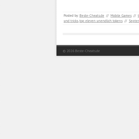
Posted by:
Beste-Cheats.de
//
Mobile Games
//
und tricks
,
top eleven unendlich tokens
//
Septem
© 2026
Beste-Cheats.de