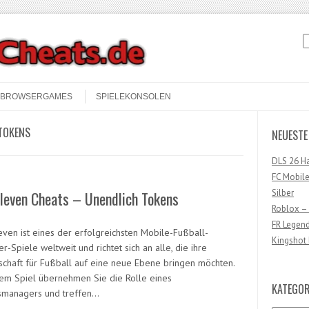
S
BROWSERGAMES
SPIELEKONSOLEN
 TOKENS
NEUESTE
DLS 26 H
FC Mobile
Silber
leven Cheats – Unendlich Tokens
Roblox –
FR Legen
even ist eines der erfolgreichsten Mobile-Fußball-
Kingshot 
-Spiele weltweit und richtet sich an alle, die ihre
schaft für Fußball auf eine neue Ebene bringen möchten.
sem Spiel übernehmen Sie die Rolle eines
KATEGOR
smanagers und treffen…