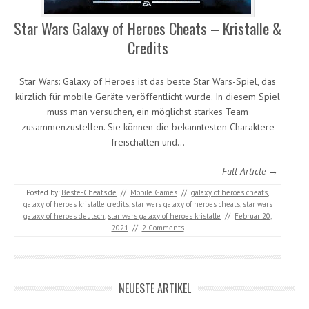
Star Wars Galaxy of Heroes Cheats – Kristalle &
Credits
Star Wars: Galaxy of Heroes ist das beste Star Wars-Spiel, das
kürzlich für mobile Geräte veröffentlicht wurde. In diesem Spiel
muss man versuchen, ein möglichst starkes Team
zusammenzustellen. Sie können die bekanntesten Charaktere
freischalten und…
Full Article →
Posted by:
Beste-Cheats.de
//
Mobile Games
//
galaxy of heroes cheats
,
galaxy of heroes kristalle credits
,
star wars galaxy of heroes cheats
,
star wars
galaxy of heroes deutsch
,
star wars galaxy of heroes kristalle
//
Februar 20,
2021
//
2 Comments
NEUESTE ARTIKEL