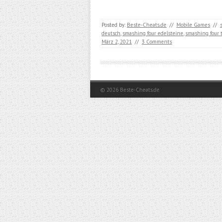
Posted by:
Beste-Cheats.de
//
Mobile Games
//
deutsch
,
smashing four edelsteine
,
smashing four t
März 2, 2021
//
3 Comments
© 2026
Beste-Cheats.de