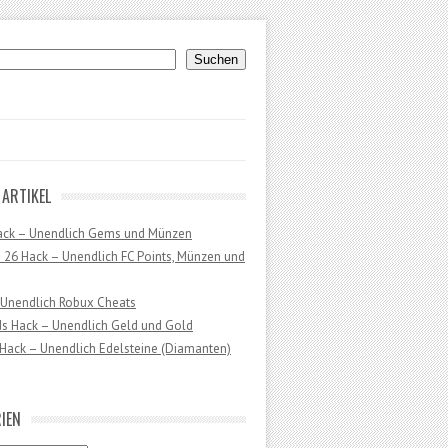
uchen
Suchen
 ARTIKEL
ack – Unendlich Gems und Münzen
 26 Hack – Unendlich FC Points, Münzen und
 Unendlich Robux Cheats
ds Hack – Unendlich Geld und Gold
Hack – Unendlich Edelsteine (Diamanten)
IEN