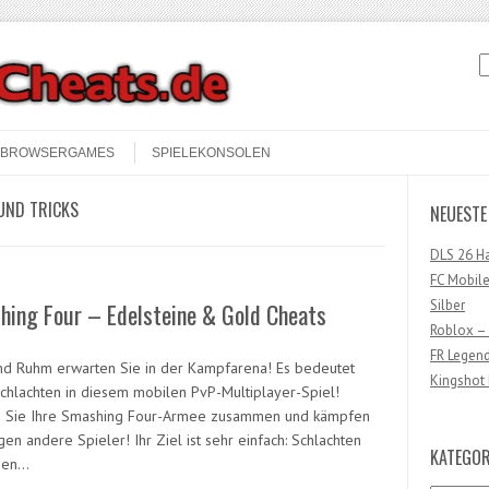
S
BROWSERGAMES
SPIELEKONSOLEN
UND TRICKS
NEUESTE
DLS 26 H
FC Mobile
Silber
hing Four – Edelsteine & Gold Cheats
Roblox –
FR Legen
nd Ruhm erwarten Sie in der Kampfarena! Es bedeutet
Kingshot 
Schlachten in diesem mobilen PvP-Multiplayer-Spiel!
n Sie Ihre Smashing Four-Armee zusammen und kämpfen
en andere Spieler! Ihr Ziel ist sehr einfach: Schlachten
KATEGOR
nen…