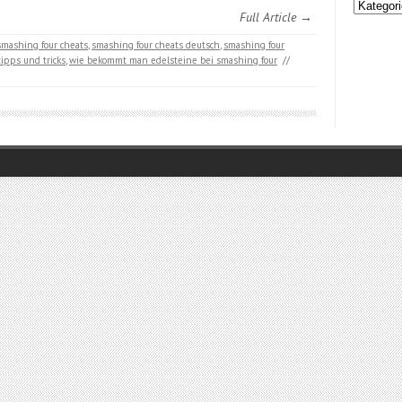
Kategori
Full Article →
smashing four cheats
,
smashing four cheats deutsch
,
smashing four
ipps und tricks
,
wie bekommt man edelsteine bei smashing four
//