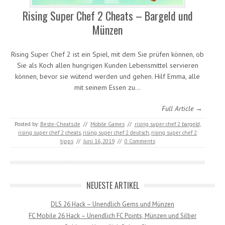
Rising Super Chef 2 Cheats – Bargeld und
Münzen
Rising Super Chef 2 ist ein Spiel, mit dem Sie prüfen können, ob
Sie als Koch allen hungrigen Kunden Lebensmittel servieren
können, bevor sie wütend werden und gehen. Hilf Emma, ​​alle
mit seinem Essen zu…
Full Article →
Posted by:
Beste-Cheats.de
//
Mobile Games
//
rising super chef 2 bargeld
,
rising super chef 2 cheats
,
rising super chef 2 deutsch
,
rising super chef 2
tipps
//
Juni 16, 2019
//
0 Comments
NEUESTE ARTIKEL
DLS 26 Hack – Unendlich Gems und Münzen
FC Mobile 26 Hack – Unendlich FC Points, Münzen und Silber