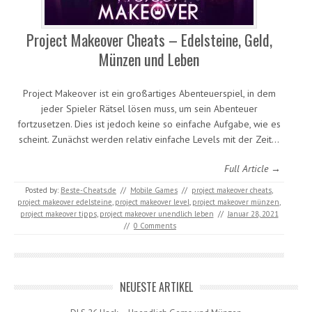
Project Makeover Cheats – Edelsteine, Geld,
Münzen und Leben
Project Makeover ist ein großartiges Abenteuerspiel, in dem
jeder Spieler Rätsel lösen muss, um sein Abenteuer
fortzusetzen. Dies ist jedoch keine so einfache Aufgabe, wie es
scheint. Zunächst werden relativ einfache Levels mit der Zeit…
Full Article →
Posted by:
Beste-Cheats.de
//
Mobile Games
//
project makeover cheats
,
project makeover edelsteine
,
project makeover level
,
project makeover münzen
,
project makeover tipps
,
project makeover unendlich leben
//
Januar 28, 2021
//
0 Comments
NEUESTE ARTIKEL