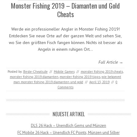
Monster Fishing 2019 – Diamanten und Gold
Cheats
Werde ein professioneller Angler in Monster Fishing 2019!
Entdecken Sie neue Orte auf der ganzen Welt und sehen Sie,
wo Sie den größten Fisch fangen können. Nichts ist besser als
Angeln in einem ruhigen Ort…
Full Article →
Posted by:
Beste-Cheats.de
//
Mobile Games
//
monster fishing 2019 cheats
,
monster fishing 2019 diamanten
,
monster fishing 2019 tipps
,
wie bekommt
man monster fishing 2019 diamanten und gold
//
April 13, 2019
//
0
Comments
NEUESTE ARTIKEL
DLS 26 Hack – Unendlich Gems und Münzen
FC Mobile 26 Hack – Unendlich FC Points, Münzen und Silber