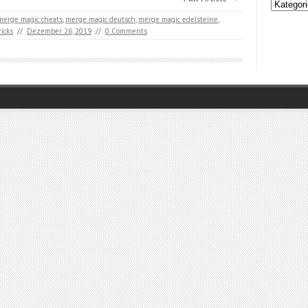
Kategori
merge magic cheats
,
merge magic deutsch
,
merge magic edelsteine
,
icks
//
Dezember 26, 2019
//
0 Comments