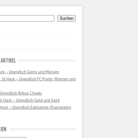
uchen
Suchen
 ARTIKEL
ack – Unendlich Gems und Münzen
 26 Hack – Unendlich FC Points, Münzen und
 Unendlich Robux Cheats
ds Hack – Unendlich Geld und Gold
Hack – Unendlich Edelsteine (Diamanten)
IEN