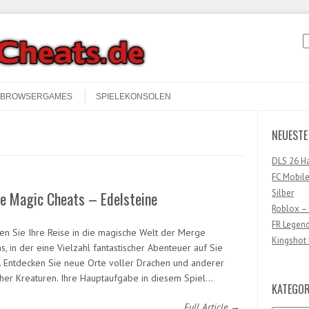
S
BROWSERGAMES
SPIELEKONSOLEN
NEUESTE
DLS 26 H
FC Mobile
Silber
e Magic Cheats – Edelsteine
Roblox –
FR Legen
en Sie Ihre Reise in die magische Welt der Merge
Kingshot 
, in der eine Vielzahl fantastischer Abenteuer auf Sie
. Entdecken Sie neue Orte voller Drachen und anderer
her Kreaturen. Ihre Hauptaufgabe in diesem Spiel…
KATEGOR
Full Article →