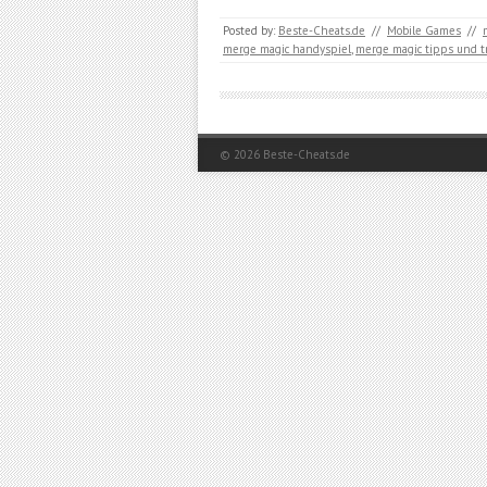
Posted by:
Beste-Cheats.de
//
Mobile Games
//
merge magic handyspiel
,
merge magic tipps und tr
© 2026
Beste-Cheats.de