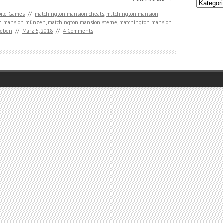
Kategori
ile Games
//
matchington mansion cheats
,
matchington mansion
on mansion münzen
,
matchington mansion sterne
,
matchington mansion
leben
//
März 5, 2018
//
4 Comments