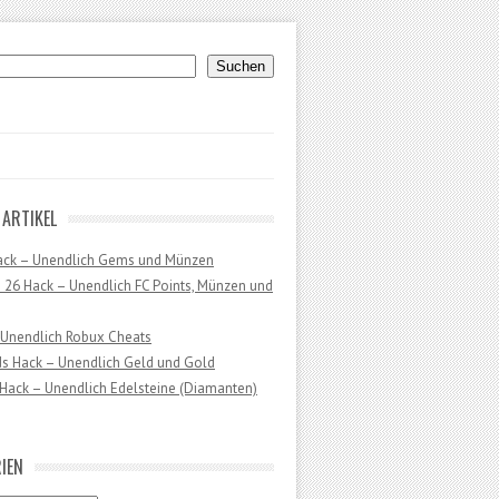
uchen
Suchen
 ARTIKEL
ack – Unendlich Gems und Münzen
 26 Hack – Unendlich FC Points, Münzen und
 Unendlich Robux Cheats
ds Hack – Unendlich Geld und Gold
Hack – Unendlich Edelsteine (Diamanten)
IEN