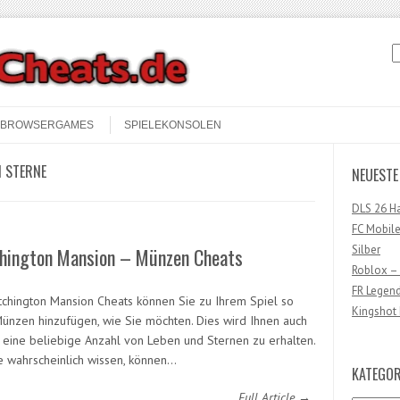
S
BROWSERGAMES
SPIELEKONSOLEN
 STERNE
NEUESTE
DLS 26 H
FC Mobile
Silber
hington Mansion – Münzen Cheats
Roblox –
FR Legen
tchington Mansion Cheats können Sie zu Ihrem Spiel so
Kingshot 
Münzen hinzufügen, wie Sie möchten. Dies wird Ihnen auch
, eine beliebige Anzahl von Leben und Sternen zu erhalten.
e wahrscheinlich wissen, können…
KATEGOR
Full Article →