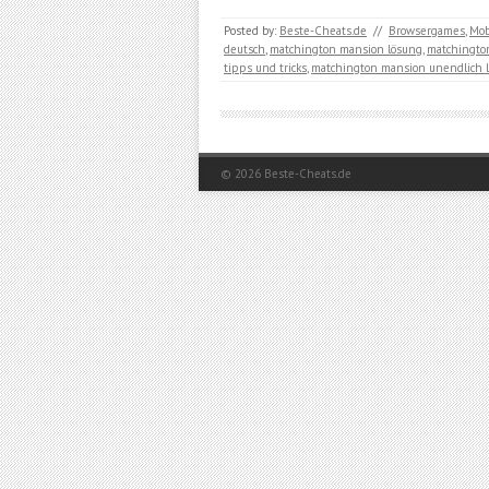
Posted by:
Beste-Cheats.de
//
Browsergames
,
Mob
deutsch
,
matchington mansion lösung
,
matchingt
tipps und tricks
,
matchington mansion unendlich 
© 2026
Beste-Cheats.de