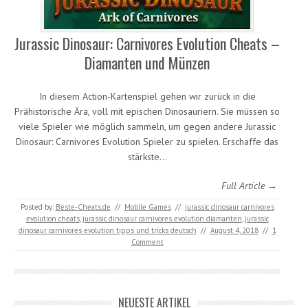
Jurassic Dinosaur: Carnivores Evolution Cheats –
Diamanten und Münzen
In diesem Action-Kartenspiel gehen wir zurück in die
Prähistorische Ära, voll mit epischen Dinosauriern. Sie müssen so
viele Spieler wie möglich sammeln, um gegen andere Jurassic
Dinosaur: Carnivores Evolution Spieler zu spielen. Erschaffe das
stärkste…
Full Article →
Posted by:
Beste-Cheats.de
//
Mobile Games
//
jurassic dinosaur carnivores
evolution cheats
,
jurassic dinosaur carnivores evolution diamanten
,
jurassic
dinosaur carnivores evolution tipps und tricks deutsch
//
August 4, 2018
//
1
Comment
NEUESTE ARTIKEL