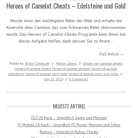
Heroes of Camelot Cheats – Edelsteine und Gold
Werde einer der mächtigsten Ritter der Welt und erhalte die
Kontrolle über Camelot, das vom Schwarzen Ritter übernommen
wurde. Das Heroes of Camelot Cheats-Programm kann Ihnen bei
dieser Aufgabe helfen, dank dessen Sie zu Ihrem…
Full Article →
Posted by:
Beste-Cheats.de
//
Mobile Games
//
helden von camelot cheats
,
heroes of camelot cheats
,
heroes of camelot deutsch
,
heroes of camelot
edelsteine
,
heroes of camelot mehr gold
,
heroes of camelot tipps und tricks
//
Juni 13, 2019
//
0 Comments
NEUESTE ARTIKEL
DLS 26 Hack – Unendlich Gems und Münzen
FC Mobile 26 Hack – Unendlich FC Points, Münzen und Silber
Roblox – Unendlich Robux Cheats