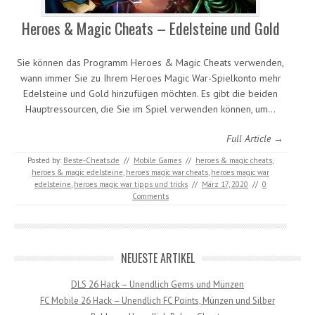
Heroes & Magic Cheats – Edelsteine und Gold
Sie können das Programm Heroes & Magic Cheats verwenden,
wann immer Sie zu Ihrem Heroes Magic War-Spielkonto mehr
Edelsteine und Gold hinzufügen möchten. Es gibt die beiden
Hauptressourcen, die Sie im Spiel verwenden können, um…
Full Article →
Posted by:
Beste-Cheats.de
//
Mobile Games
//
heroes & magic cheats
,
heroes & magic edelsteine
,
heroes magic war cheats
,
heroes magic war
edelsteine
,
heroes magic war tipps und tricks
//
März 17, 2020
//
0
Comments
NEUESTE ARTIKEL
DLS 26 Hack – Unendlich Gems und Münzen
FC Mobile 26 Hack – Unendlich FC Points, Münzen und Silber