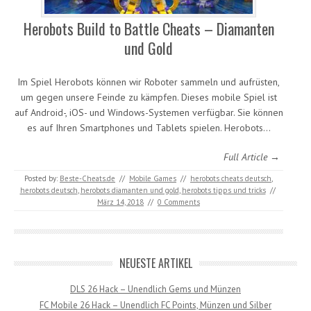
Herobots Build to Battle Cheats – Diamanten
und Gold
Im Spiel Herobots können wir Roboter sammeln und aufrüsten,
um gegen unsere Feinde zu kämpfen. Dieses mobile Spiel ist
auf Android-, iOS- und Windows-Systemen verfügbar. Sie können
es auf Ihren Smartphones und Tablets spielen. Herobots…
Full Article →
Posted by:
Beste-Cheats.de
//
Mobile Games
//
herobots cheats deutsch
,
herobots deutsch
,
herobots diamanten und gold
,
herobots tipps und tricks
//
März 14, 2018
//
0 Comments
NEUESTE ARTIKEL
DLS 26 Hack – Unendlich Gems und Münzen
FC Mobile 26 Hack – Unendlich FC Points, Münzen und Silber