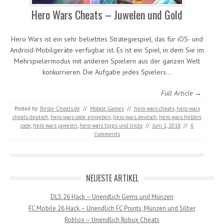
Hero Wars Cheats – Juwelen und Gold
Hero Wars ist ein sehr beliebtes Strategiespiel, das für iOS- und
Android-Mobilgeräte verfügbar ist. Es ist ein Spiel, in dem Sie im
Mehrspielermodus mit anderen Spielern aus der ganzen Welt
konkurrieren. Die Aufgabe jedes Spielers…
Full Article →
Posted by:
Beste-Cheats.de
//
Mobile Games
//
hero wars cheats
,
hero wars
cheats deutsch
,
hero wars code eingeben
,
hero wars deutsch
,
hero wars helden
code
,
hero wars juwelen
,
hero wars tipps und tricks
//
Juni 1, 2018
//
6
Comments
NEUESTE ARTIKEL
DLS 26 Hack – Unendlich Gems und Münzen
FC Mobile 26 Hack – Unendlich FC Points, Münzen und Silber
Roblox – Unendlich Robux Cheats