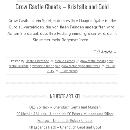
Grow Castle Cheats – Kristalle und Gold
Grow Castle ist ein Spiel, in dem es Ihre Hauptaufgabe ist, die
Burg zu verteidigen, die von Ihren Feinden angegriffen wird.
Achten Sie darauf, dass Ihre Festung immer größer wird, damit
Sie immer mehr Bogenschützen…
Full Article →
Posted by:
Beste-Cheats.de
//
Mobile Games
//
grow castle cheats
,
grow
castle kristalle
,
grow castle mehr gold
,
grow castle tipps und tricks
//
Mai 28,
2019
//
0 Comments
NEUESTE ARTIKEL
DLS 26 Hack – Unendlich Gems und Münzen
FC Mobile 26 Hack – Unendlich FC Points, Münzen und Silber
Roblox – Unendlich Robux Cheats
FR Legends Hack – Unendlich Geld und Gold