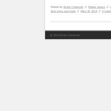
Posted by:
Beste-Cheats.de
//
Mobile Games
//
farm tipps und tricks
//
März 30, 2019
//
0 Com
© 2026
Beste-Cheats.de