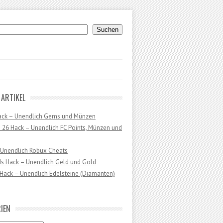
uchen
Suchen
 ARTIKEL
ack – Unendlich Gems und Münzen
 26 Hack – Unendlich FC Points, Münzen und
 Unendlich Robux Cheats
ds Hack – Unendlich Geld und Gold
Hack – Unendlich Edelsteine (Diamanten)
IEN