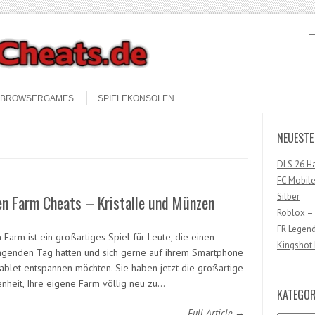
S
BROWSERGAMES
SPIELEKONSOLEN
NEUESTE
DLS 26 H
FC Mobile
Silber
en Farm Cheats – Kristalle und Münzen
Roblox –
FR Legen
Farm ist ein großartiges Spiel für Leute, die einen
Kingshot 
ngenden Tag hatten und sich gerne auf ihrem Smartphone
ablet entspannen möchten. Sie haben jetzt die großartige
nheit, Ihre eigene Farm völlig neu zu…
KATEGOR
Full Article →