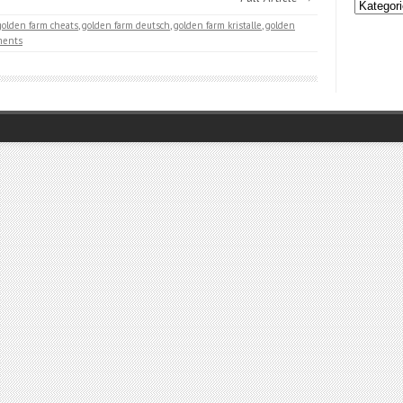
Kategori
golden farm cheats
,
golden farm deutsch
,
golden farm kristalle
,
golden
ments