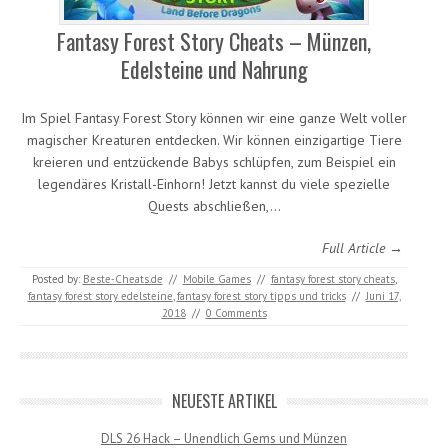
Fantasy Forest Story Cheats – Münzen,
Edelsteine und Nahrung
Im Spiel Fantasy Forest Story können wir eine ganze Welt voller
magischer Kreaturen entdecken. Wir können einzigartige Tiere
kreieren und entzückende Babys schlüpfen, zum Beispiel ein
legendäres Kristall-Einhorn! Jetzt kannst du viele spezielle
Quests abschließen,…
Full Article →
Posted by:
Beste-Cheats.de
//
Mobile Games
//
fantasy forest story cheats
,
fantasy forest story edelsteine
,
fantasy forest story tipps und tricks
//
Juni 17,
2018
//
0 Comments
NEUESTE ARTIKEL
DLS 26 Hack – Unendlich Gems und Münzen