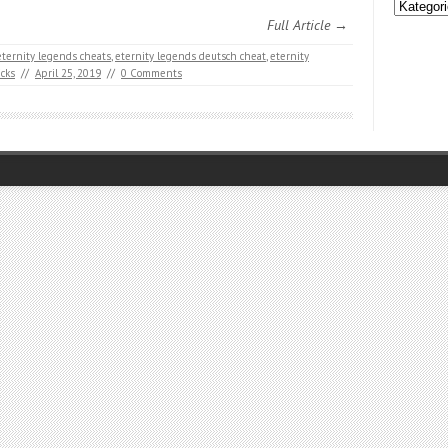
Kategori
Full Article →
eternity legends cheats
,
eternity legends deutsch cheat
,
eternity
icks
//
April 25, 2019
//
0 Comments