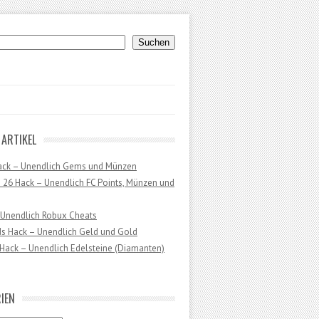
uchen
Suchen
 ARTIKEL
ack – Unendlich Gems und Münzen
 26 Hack – Unendlich FC Points, Münzen und
 Unendlich Robux Cheats
ds Hack – Unendlich Geld und Gold
Hack – Unendlich Edelsteine (Diamanten)
IEN