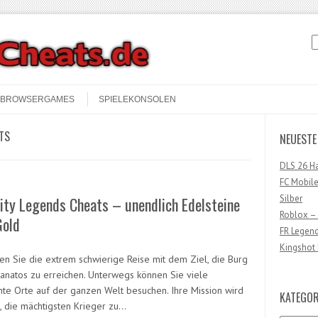
S
BROWSERGAMES
SPIELEKONSOLEN
TS
NEUESTE
DLS 26 H
FC Mobile
Silber
ity Legends Cheats – unendlich Edelsteine
Roblox –
Gold
FR Legen
Kingshot 
en Sie die extrem schwierige Reise mit dem Ziel, die Burg
anatos zu erreichen. Unterwegs können Sie viele
te Orte auf der ganzen Welt besuchen. Ihre Mission wird
KATEGOR
n, die mächtigsten Krieger zu…