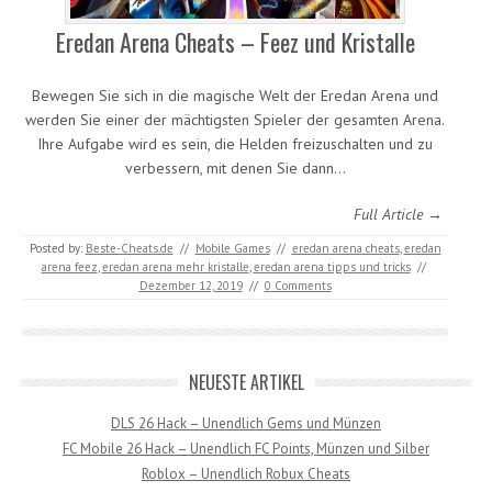
Eredan Arena Cheats – Feez und Kristalle
Bewegen Sie sich in die magische Welt der Eredan Arena und
werden Sie einer der mächtigsten Spieler der gesamten Arena.
Ihre Aufgabe wird es sein, die Helden freizuschalten und zu
verbessern, mit denen Sie dann…
Full Article →
Posted by:
Beste-Cheats.de
//
Mobile Games
//
eredan arena cheats
,
eredan
arena feez
,
eredan arena mehr kristalle
,
eredan arena tipps und tricks
//
Dezember 12, 2019
//
0 Comments
NEUESTE ARTIKEL
DLS 26 Hack – Unendlich Gems und Münzen
FC Mobile 26 Hack – Unendlich FC Points, Münzen und Silber
Roblox – Unendlich Robux Cheats