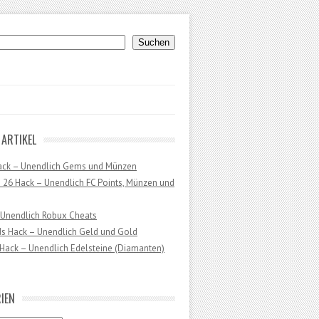
uchen
Suchen
 ARTIKEL
ack – Unendlich Gems und Münzen
 26 Hack – Unendlich FC Points, Münzen und
 Unendlich Robux Cheats
ds Hack – Unendlich Geld und Gold
Hack – Unendlich Edelsteine (Diamanten)
IEN