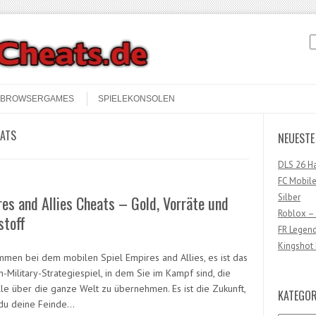
S
BROWSERGAMES
SPIELEKONSOLEN
EATS
NEUESTE
DLS 26 H
FC Mobile
Silber
es and Allies Cheats – Gold, Vorräte und
Roblox –
stoff
FR Legen
Kingshot 
mmen bei dem mobilen Spiel Empires and Allies, es ist das
-Military-Strategiespiel, in dem Sie im Kampf sind, die
lle über die ganze Welt zu übernehmen. Es ist die Zukunft,
KATEGOR
 du deine Feinde…