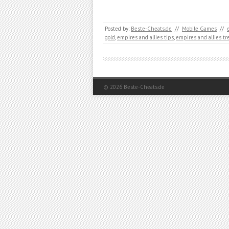
Posted by:
Beste-Cheats.de
//
Mobile Games
//
gold
,
empires and allies tips
,
empires and allies tre
© 2026
Beste-Cheats.de