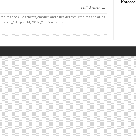
Kategori
Full Article →
empires and allies cheats
,
empires and allies deutsch
,
empires and allies
ibstoff
//
August 14, 2018
//
0 Comments