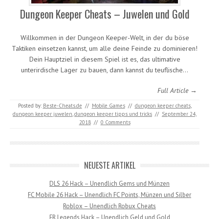
Dungeon Keeper Cheats – Juwelen und Gold
Willkommen in der Dungeon Keeper-Welt, in der du böse
Taktiken einsetzen kannst, um alle deine Feinde zu dominieren!
Dein Hauptziel in diesem Spiel ist es, das ultimative
unterirdische Lager zu bauen, dann kannst du teuflische…
Full Article →
Posted by:
Beste-Cheats.de
//
Mobile Games
//
dungeon keeper cheats
,
dungeon keeper juwelen
,
dungeon keeper tipps und tricks
//
September 24,
2018
//
0 Comments
NEUESTE ARTIKEL
DLS 26 Hack – Unendlich Gems und Münzen
FC Mobile 26 Hack – Unendlich FC Points, Münzen und Silber
Roblox – Unendlich Robux Cheats
FR Legends Hack – Unendlich Geld und Gold