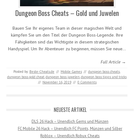
Dungeon Boss Cheats – Gold und Juwelen
Bauen Sie Ihr eigenes Team in dieser magischen Welt und
kämpfen Sie um den Titel der Dungeon Boss-Legende. Ihre
Fähigkeiten sind das Wichtigste in diesem strategischen
Handyspiel. Um Ihr Abenteuer zu beginnen, müssen Sie neue…
Full Article →
Posted by:
Beste-Cheats.de
//
Mobile Games
//
dungeon boss cheats
,
dungeon boss gold cheat
,
dungeon boss juwelen
,
dungeon boss tipps und tricks
//
November 16, 2019
//
0 Comments
NEUESTE ARTIKEL
DLS 26 Hack – Unendlich Gems und Münzen
FC Mobile 26 Hack – Unendlich FC Points, Münzen und Silber
Roblox – Unendlich Robux Cheats