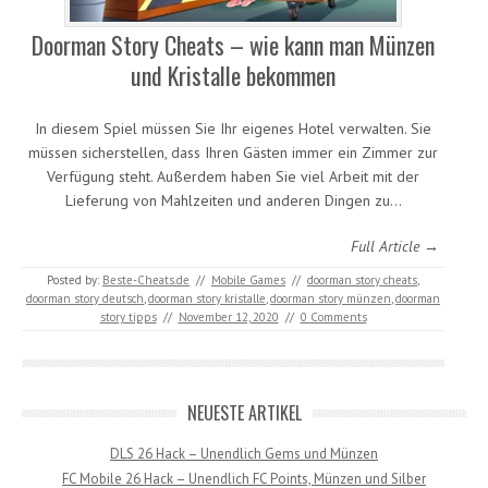
Doorman Story Cheats – wie kann man Münzen
und Kristalle bekommen
In diesem Spiel müssen Sie Ihr eigenes Hotel verwalten. Sie
müssen sicherstellen, dass Ihren Gästen immer ein Zimmer zur
Verfügung steht. Außerdem haben Sie viel Arbeit mit der
Lieferung von Mahlzeiten und anderen Dingen zu…
Full Article →
Posted by:
Beste-Cheats.de
//
Mobile Games
//
doorman story cheats
,
doorman story deutsch
,
doorman story kristalle
,
doorman story münzen
,
doorman
story tipps
//
November 12, 2020
//
0 Comments
NEUESTE ARTIKEL
DLS 26 Hack – Unendlich Gems und Münzen
FC Mobile 26 Hack – Unendlich FC Points, Münzen und Silber