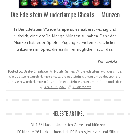
Die Edelstein Wunderlampe Cheats – Münzen
In Die Edelstein Wunderlampe ist es äußerst wichtig und
hilfreich, eine große Menge Münzen zu haben. Dank der
Münzen hat jeder Spieler Zugang zu vielen zusätzlichen
Funktionen im Spiel, die es ihm ermöglichen, auch das…
Full Article →
Posted by:
Beste-Cheats.de
//
Mobile Games
//
die edelstein wunderlampe
,
die edelstein wunderlampe cheats
,
die edelstein wunderlampe deutsch
,
die
edelstein wunderlampe münzen
,
die edelstein wunderlampe tipps und tricks
//
Januar 21, 2020
//
0 Comments
NEUESTE ARTIKEL
DLS 26 Hack – Unendlich Gems und Münzen
FC Mobile 26 Hack – Unendlich FC Points, Münzen und Silber