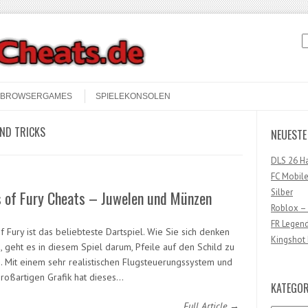
S
BROWSERGAMES
SPIELEKONSOLEN
UND TRICKS
NEUESTE
DLS 26 H
FC Mobile
Silber
s of Fury Cheats – Juwelen und Münzen
Roblox –
FR Legen
f Fury ist das beliebteste Dartspiel. Wie Sie sich denken
Kingshot 
, geht es in diesem Spiel darum, Pfeile auf den Schild zu
. Mit einem sehr realistischen Flugsteuerungssystem und
großartigen Grafik hat dieses…
KATEGOR
Full Article →