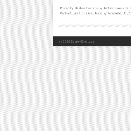
Posted by:
Beste-Cheats.de
//
Mobile Games
//
Darts of Fury Tipps und Tricks
//
November 11, 2
© 2026
Beste-Cheats.de