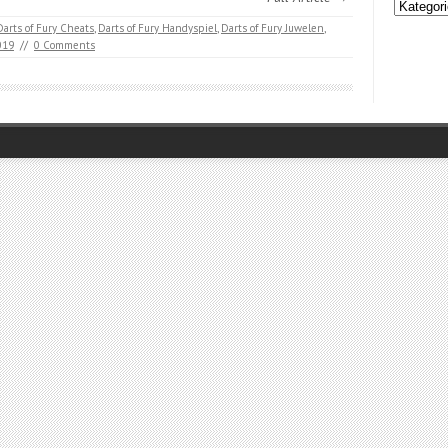
Kategori
Darts of Fury Cheats
,
Darts of Fury Handyspiel
,
Darts of Fury Juwelen
,
019
//
0 Comments