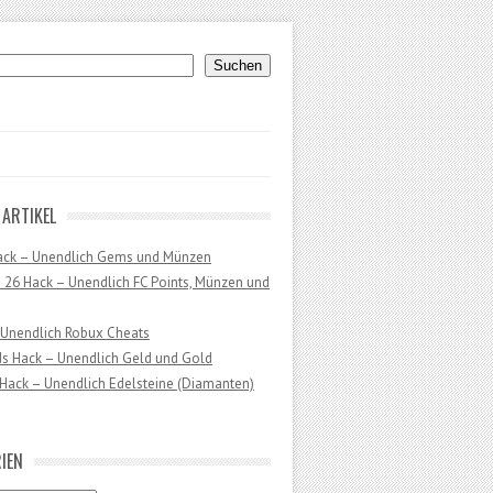
uchen
Suchen
 ARTIKEL
ack – Unendlich Gems und Münzen
 26 Hack – Unendlich FC Points, Münzen und
 Unendlich Robux Cheats
ds Hack – Unendlich Geld und Gold
Hack – Unendlich Edelsteine (Diamanten)
IEN