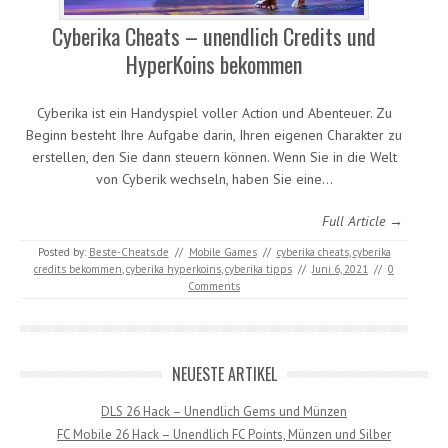
Cyberika Cheats – unendlich Credits und
HyperKoins bekommen
Cyberika ist ein Handyspiel voller Action und Abenteuer. Zu
Beginn besteht Ihre Aufgabe darin, Ihren eigenen Charakter zu
erstellen, den Sie dann steuern können. Wenn Sie in die Welt
von Cyberik wechseln, haben Sie eine…
Full Article →
Posted by:
Beste-Cheats.de
//
Mobile Games
//
cyberika cheats
,
cyberika
credits bekommen
,
cyberika hyperkoins
,
cyberika tipps
//
Juni 6, 2021
//
0
Comments
NEUESTE ARTIKEL
DLS 26 Hack – Unendlich Gems und Münzen
FC Mobile 26 Hack – Unendlich FC Points, Münzen und Silber