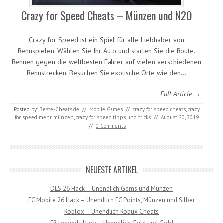
Crazy for Speed Cheats – Münzen und N2O
Crazy for Speed ist ein Spiel für alle Liebhaber von
Rennspielen. Wählen Sie Ihr Auto und starten Sie die Route.
Rennen gegen die weltbesten Fahrer auf vielen verschiedenen
Rennstrecken. Besuchen Sie exotische Orte wie den…
Full Article →
Posted by:
Beste-Cheats.de
//
Mobile Games
//
crazy for speed cheats
,
crazy
for speed mehr münzen
,
crazy for speed tipps und tricks
//
August 20, 2019
//
0 Comments
NEUESTE ARTIKEL
DLS 26 Hack – Unendlich Gems und Münzen
FC Mobile 26 Hack – Unendlich FC Points, Münzen und Silber
Roblox – Unendlich Robux Cheats
FR Legends Hack – Unendlich Geld und Gold