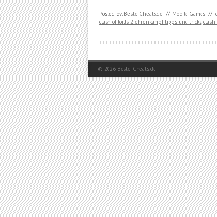
Posted by:
Beste-Cheats.de
//
Mobile Games
//
clash of lords 2 ehrenkampf tipps und tricks
,
clash 
© 2026
Beste-Cheats.de