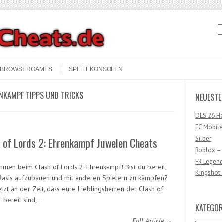
S
BROWSERGAMES
SPIELEKONSOLEN
ENKAMPF TIPPS UND TRICKS
NEUESTE
DLS 26 H
FC Mobile
Silber
 of Lords 2: Ehrenkampf Juwelen Cheats
Roblox –
FR Legen
mmen beim Clash of Lords 2: Ehrenkampf! Bist du bereit,
Kingshot 
Basis aufzubauen und mit anderen Spielern zu kämpfen?
jetzt an der Zeit, dass eure Lieblingsherren der Clash of
2 bereit sind,…
KATEGOR
Full Article →