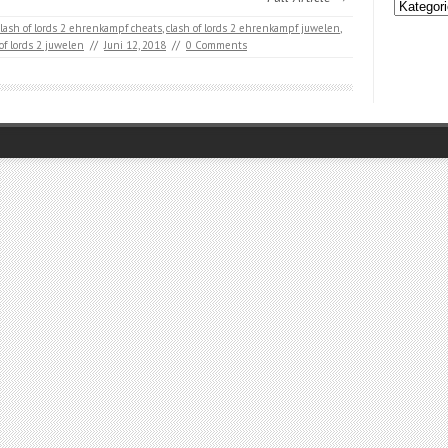
Kategori
clash of lords 2 ehrenkampf cheats
,
clash of lords 2 ehrenkampf juwelen
,
of lords 2 juwelen
//
Juni 12, 2018
//
0 Comments