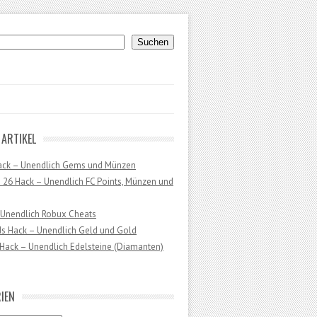
uchen
Suchen
 ARTIKEL
ack – Unendlich Gems und Münzen
 26 Hack – Unendlich FC Points, Münzen und
 Unendlich Robux Cheats
ds Hack – Unendlich Geld und Gold
Hack – Unendlich Edelsteine (Diamanten)
IEN