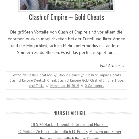
Clash of Empire – Gold Cheats
Die größten Vorteile von Clash of Empire sind vor allem die
enormen Auswahlmöglichkeiten bei der Erstellung Ihrer Armee
und die Möglichkeit, sich im Mehrspielermodus mit anderen
Spielern zu duellieren. Es ist das perfekte Spiel für…
Full Article →
Posted by:
Beste-Cheats.de
//
Mobile Games
//
Clash of Empire Cheats
,
Clash of Empire Deutsch Cheat
,
Clash of Empire Gold
,
Clash of Empire Tipps
und Tricks
//
November 10, 2019
//
0 Comments
NEUESTE ARTIKEL
DLS 26 Hack – Unendlich Gems und Münzen
FC Mobile 26 Hack – Unendlich FC Points, Münzen und Silber
Roblox – Unendlich Robux Cheats