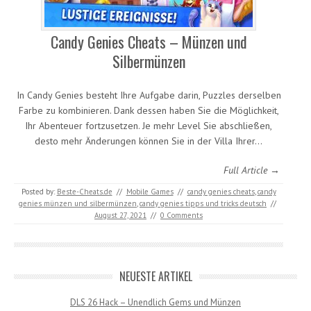
Candy Genies Cheats – Münzen und
Silbermünzen
In Candy Genies besteht Ihre Aufgabe darin, Puzzles derselben
Farbe zu kombinieren. Dank dessen haben Sie die Möglichkeit,
Ihr Abenteuer fortzusetzen. Je mehr Level Sie abschließen,
desto mehr Änderungen können Sie in der Villa Ihrer…
Full Article →
Posted by:
Beste-Cheats.de
//
Mobile Games
//
candy genies cheats
,
candy
genies münzen und silbermünzen
,
candy genies tipps und tricks deutsch
//
August 27, 2021
//
0 Comments
NEUESTE ARTIKEL
DLS 26 Hack – Unendlich Gems und Münzen