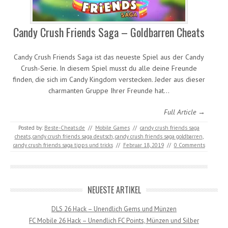
Candy Crush Friends Saga – Goldbarren Cheats
Candy Crush Friends Saga ist das neueste Spiel aus der Candy
Crush-Serie. In diesem Spiel musst du alle deine Freunde
finden, die sich im Candy Kingdom verstecken. Jeder aus dieser
charmanten Gruppe Ihrer Freunde hat…
Full Article →
Posted by:
Beste-Cheats.de
//
Mobile Games
//
candy crush friends saga
cheats
,
candy crush friends saga deutsch
,
candy crush friends saga goldbarren
,
candy crush friends saga tipps und tricks
//
Februar 18, 2019
//
0 Comments
NEUESTE ARTIKEL
DLS 26 Hack – Unendlich Gems und Münzen
FC Mobile 26 Hack – Unendlich FC Points, Münzen und Silber