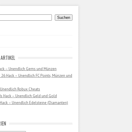
uchen
Suchen
 ARTIKEL
ack – Unendlich Gems und Münzen
 26 Hack – Unendlich FC Points, Münzen und
 Unendlich Robux Cheats
ds Hack – Unendlich Geld und Gold
Hack – Unendlich Edelsteine (Diamanten)
IEN