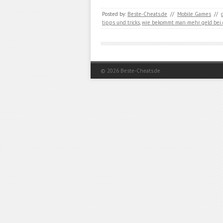
Posted by:
Beste-Cheats.de
//
Mobile Games
//
tipps und tricks
,
wie bekommt man mehr geld bei 
© 2026
Beste-Cheats.de