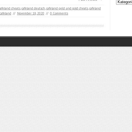
Kategori
cafeland cheats
,
cafeland deutsch
,
cafeland geld und gold cheats
,
cafeland
cafeland
//
November 18, 2020
//
0 Comments