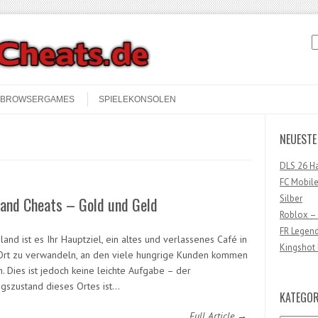
S
BROWSERGAMES
SPIELEKONSOLEN
NEUESTE
DLS 26 H
FC Mobile
Silber
land Cheats – Gold und Geld
Roblox –
FR Legen
land ist es Ihr Hauptziel, ein altes und verlassenes Café in
Kingshot 
Ort zu verwandeln, an den viele hungrige Kunden kommen
. Dies ist jedoch keine leichte Aufgabe – der
gszustand dieses Ortes ist…
KATEGOR
Full Article →