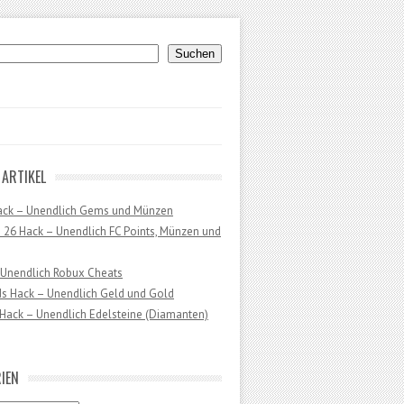
uchen
Suchen
 ARTIKEL
ack – Unendlich Gems und Münzen
 26 Hack – Unendlich FC Points, Münzen und
 Unendlich Robux Cheats
ds Hack – Unendlich Geld und Gold
Hack – Unendlich Edelsteine (Diamanten)
IEN