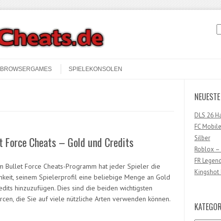
S
BROWSERGAMES
SPIELEKONSOLEN
NEUESTE
DLS 26 H
FC Mobile
Silber
t Force Cheats – Gold und Credits
Roblox –
FR Legen
m Bullet Force Cheats-Programm hat jeder Spieler die
Kingshot 
hkeit, seinem Spielerprofil eine beliebige Menge an Gold
edits hinzuzufügen. Dies sind die beiden wichtigsten
rcen, die Sie auf viele nützliche Arten verwenden können.
KATEGOR