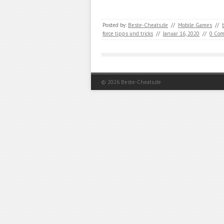
Posted by:
Beste-Cheats.de
//
Mobile Games
//
force tipps und tricks
//
Januar 16, 2020
//
0 Co
© 2026
Beste-Cheats.de