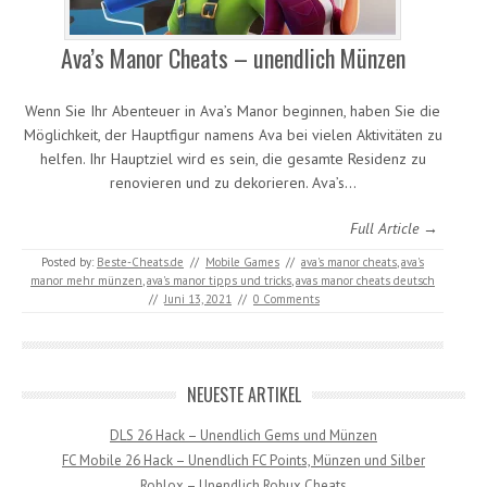
Ava’s Manor Cheats – unendlich Münzen
Wenn Sie Ihr Abenteuer in Ava’s Manor beginnen, haben Sie die
Möglichkeit, der Hauptfigur namens Ava bei vielen Aktivitäten zu
helfen. Ihr Hauptziel wird es sein, die gesamte Residenz zu
renovieren und zu dekorieren. Ava’s…
Full Article →
Posted by:
Beste-Cheats.de
//
Mobile Games
//
ava's manor cheats
,
ava's
manor mehr münzen
,
ava's manor tipps und tricks
,
avas manor cheats deutsch
//
Juni 13, 2021
//
0 Comments
NEUESTE ARTIKEL
DLS 26 Hack – Unendlich Gems und Münzen
FC Mobile 26 Hack – Unendlich FC Points, Münzen und Silber
Roblox – Unendlich Robux Cheats