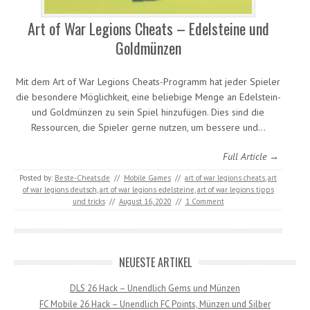
Art of War Legions Cheats – Edelsteine und
Goldmünzen
Mit dem Art of War Legions Cheats-Programm hat jeder Spieler
die besondere Möglichkeit, eine beliebige Menge an Edelstein-
und Goldmünzen zu sein Spiel hinzufügen. Dies sind die
Ressourcen, die Spieler gerne nutzen, um bessere und…
Full Article →
Posted by:
Beste-Cheats.de
//
Mobile Games
//
art of war legions cheats
,
art
of war legions deutsch
,
art of war legions edelsteine
,
art of war legions tipps
und tricks
//
August 16, 2020
//
1 Comment
NEUESTE ARTIKEL
DLS 26 Hack – Unendlich Gems und Münzen
FC Mobile 26 Hack – Unendlich FC Points, Münzen und Silber