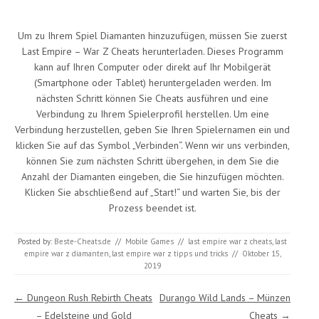
Um zu Ihrem Spiel Diamanten hinzuzufügen, müssen Sie zuerst
Last Empire – War Z Cheats herunterladen. Dieses Programm
kann auf Ihren Computer oder direkt auf Ihr Mobilgerät
(Smartphone oder Tablet) heruntergeladen werden. Im
nächsten Schritt können Sie Cheats ausführen und eine
Verbindung zu Ihrem Spielerprofil herstellen. Um eine
Verbindung herzustellen, geben Sie Ihren Spielernamen ein und
klicken Sie auf das Symbol „Verbinden“. Wenn wir uns verbinden,
können Sie zum nächsten Schritt übergehen, in dem Sie die
Anzahl der Diamanten eingeben, die Sie hinzufügen möchten.
Klicken Sie abschließend auf „Start!“ und warten Sie, bis der
Prozess beendet ist.
Posted by:
Beste-Cheats.de
//
Mobile Games
//
last empire war z cheats
,
last
empire war z diamanten
,
last empire war z tipps und tricks
//
Oktober 15,
2019
Post navigation
←
Dungeon Rush Rebirth Cheats
Durango Wild Lands – Münzen
– Edelsteine und Gold
Cheats
→