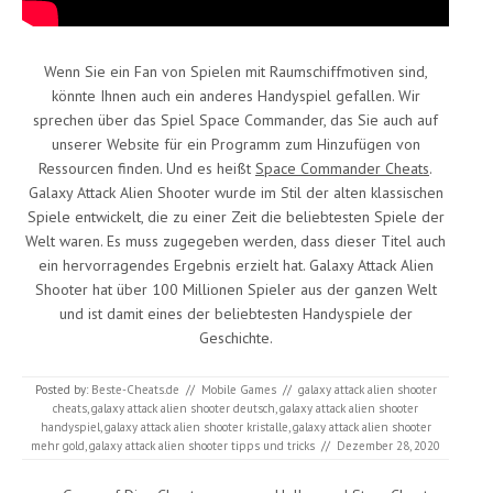
Wenn Sie ein Fan von Spielen mit Raumschiffmotiven sind,
könnte Ihnen auch ein anderes Handyspiel gefallen. Wir
sprechen über das Spiel Space Commander, das Sie auch auf
unserer Website für ein Programm zum Hinzufügen von
Ressourcen finden. Und es heißt
Space Commander Cheats
.
Galaxy Attack Alien Shooter wurde im Stil der alten klassischen
Spiele entwickelt, die zu einer Zeit die beliebtesten Spiele der
Welt waren. Es muss zugegeben werden, dass dieser Titel auch
ein hervorragendes Ergebnis erzielt hat. Galaxy Attack Alien
Shooter hat über 100 Millionen Spieler aus der ganzen Welt
und ist damit eines der beliebtesten Handyspiele der
Geschichte.
Posted by:
Beste-Cheats.de
//
Mobile Games
//
galaxy attack alien shooter
cheats
,
galaxy attack alien shooter deutsch
,
galaxy attack alien shooter
handyspiel
,
galaxy attack alien shooter kristalle
,
galaxy attack alien shooter
mehr gold
,
galaxy attack alien shooter tipps und tricks
//
Dezember 28, 2020
Post navigation