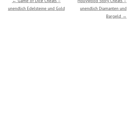
←
Game of Dice Cheats –
Hollywood Story Cheats –
unendlich Edelsteine und Gold
unendlich Diamanten und
Bargeld
→